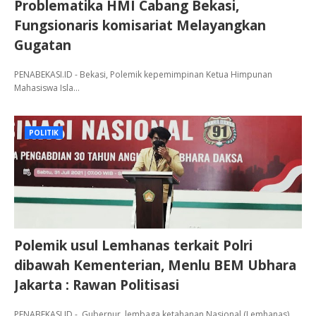
Problematika HMI Cabang Bekasi,
Fungsionaris komisariat Melayangkan
Gugatan
PENABEKASI.ID - Bekasi, Polemik kepemimpinan Ketua Himpunan
Mahasiswa Isla…
POLITIK
Polemik usul Lemhanas terkait Polri
dibawah Kementerian, Menlu BEM Ubhara
Jakarta : Rawan Politisasi
PENABEKASI.ID - Gubernur lembaga ketahanan Nasional (Lemhanas)