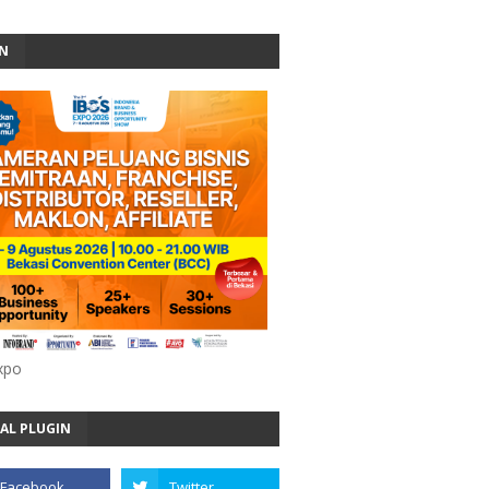
AN
xpo
AL PLUGIN