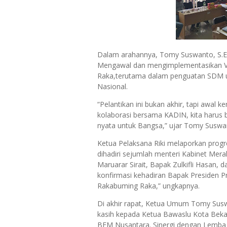
Dalam arahannya, Tomy Suswanto, S.E
Mengawal dan mengimplementasikan Vi
Raka,terutama dalam penguatan SDM ung
Nasional.
“Pelantikan ini bukan akhir, tapi awal
kolaborasi bersama KADIN, kita harus b
nyata untuk Bangsa,” ujar Tomy Suswa
Ketua Pelaksana Riki melaporkan progr
dihadiri sejumlah menteri Kabinet Mera
Maruarar Sirait, Bapak Zulkifli Hasan, 
konfirmasi kehadiran Bapak Presiden P
Rakabuming Raka,” ungkapnya.
Di akhir rapat, Ketua Umum Tomy Susw
kasih kepada Ketua Bawaslu Kota Bekasi
BEM Nusantara. Sinergi dengan Lemba