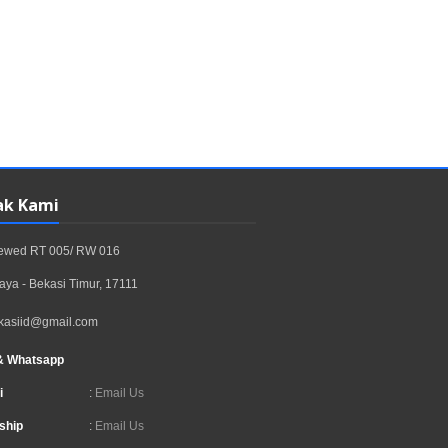
ak Kami
rewed RT 005/ RW 016
aya - Bekasi Timur, 17111
kasiid@gmail.com
& Whatsapp
i
:
Email Us
ship
:
Email Us