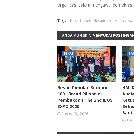
organisasi dalam mengawal demokrasi d
Tags:
bekasi
bem Nusantara
Mahasiswa
ANDA MUNGKIN MENYUKAI POSTINGAN
BEKASI
BA
Resmi Dimulai: Berburu
HMI K
100+ Brand Pilihan di
Audi
Pembukaan The 2nd IBOS
Ketua
EXPO 2026
Bekas
Bant
August 08, 2026
July