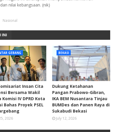
an nilai kebangsaan. (nik)
Nasional
 INI
NTAR GEBANG
BEKASI
omisariat Insan Cita
Dukung Ketahanan
ensi Bersama Wakil
Pangan Prabowo-Gibran,
 Komisi IV DPRD Kota
IKA BEM Nusantara Tinjau
i Bahas Proyek PSEL
BUMDes dan Panen Raya di
argebang
Sukabudi Bekasi
 25, 2026
July 12, 2026