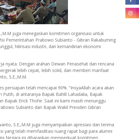
.,M.M juga menegaskan komitmen organisasi untuk
si Pemerintahan Prabowo Subianto - Gibran Rakabuming
gul, hilirisasi industri, dan kemandirian ekonomi
 kerja nyata. Dengan arahan Dewan Penasehat dan rencana
ergerak lebih cepat, lebih solid, dan memberi manfaat
nto, S.E.,M.M.
es persiapan telah mencapai 90%. “InsyaAllah acara akan
h Putih, di antaranya Bapak Bahlil Lahadalia, Bapak
dan Bapak Erick Thohir. Saat ini kami masih menunggu
rabowo Subianto dan Bapak Wakil Presiden Gibran
anto, S.E.,M.M juga menyampaikan apresiasi dan terima
 yang telah memfasilitasi ruang rapat bagi para alumni
ga Negara ini diharapkan memperkuat komitmen