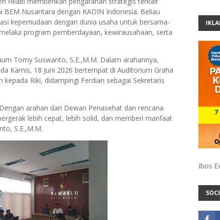
h Hilabi memberikan pengarahan strategis terkait
mni BEM Nusantara dengan KADIN Indonesia. Beliau
sasi kepemudaan dengan dunia usaha untuk bersama-
IKL
lalui program pemberdayaan, kewirausahaan, serta
Umum Tomy Suswanto, S.E.,M.M. Dalam arahannya,
da Kamis, 18 Juni 2026 bertempat di Auditorium Graha
n kepada Riki, didampingi Ferdian sebagai Sekretaris
ta. Dengan arahan dari Dewan Penasehat dan rencana
ergerak lebih cepat, lebih solid, dan memberi manfaat
nto, S.E.,M.M.
Ibos E
SOCI