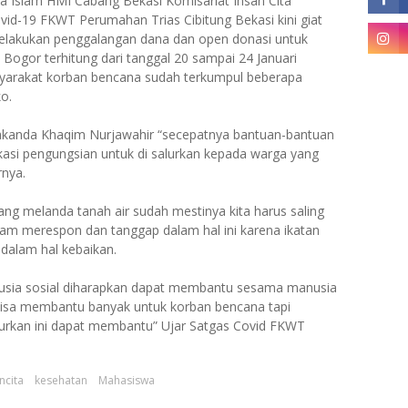
a Islam HMI Cabang Bekasi Komisariat Insan Cita
id-19 FKWT Perumahan Trias Cibitung Bekasi kini giat
elakukan penggalangan dana dan open donasi untuk
ogor terhitung dari tanggal 20 sampai 24 Januari
arakat korban bencana sudah terkumpul beberapa
o.
kakanda Khaqim Nurjawahir “secepatnya bantuan-bantuan
kasi pengungsian untuk di salurkan kepada warga yang
nya.
g melanda tanah air sudah mestinya kita harus saling
m merespon dan tanggap dalam hal ini karena ikatan
alam hal kebaikan.
usia sosial diharapkan dapat membantu sesama manusia
bisa membantu banyak untuk korban bencana tapi
urkan ini dapat membantu” Ujar Satgas Covid FKWT
ncita
kesehatan
Mahasiswa