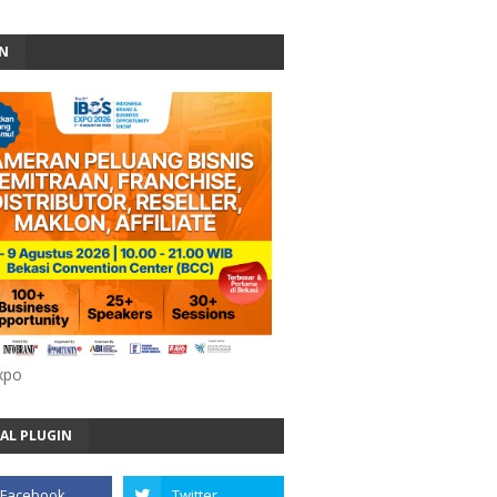
AN
xpo
AL PLUGIN