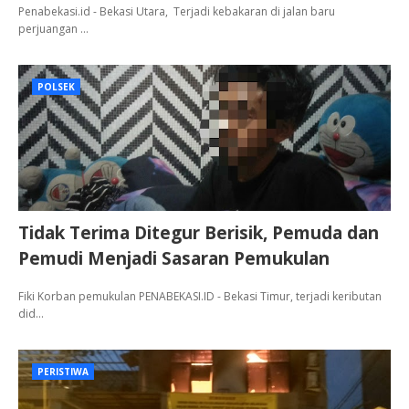
Penabekasi.id - Bekasi Utara, Terjadi kebakaran di jalan baru
perjuangan …
POLSEK
Tidak Terima Ditegur Berisik, Pemuda dan
Pemudi Menjadi Sasaran Pemukulan
Fiki Korban pemukulan PENABEKASI.ID - Bekasi Timur, terjadi keributan
did…
PERISTIWA