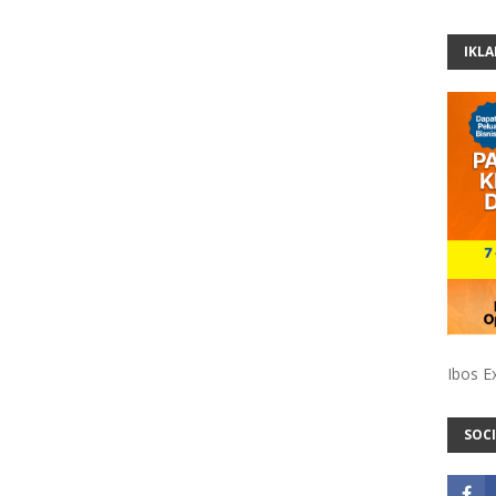
IKL
Ibos E
SOCI