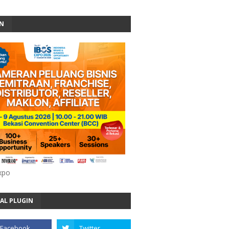
AN
xpo
AL PLUGIN