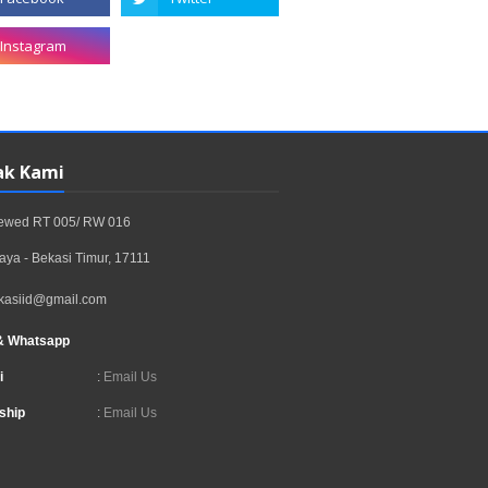
ak Kami
rewed RT 005/ RW 016
aya - Bekasi Timur, 17111
kasiid@gmail.com
& Whatsapp
i
:
Email Us
ship
:
Email Us