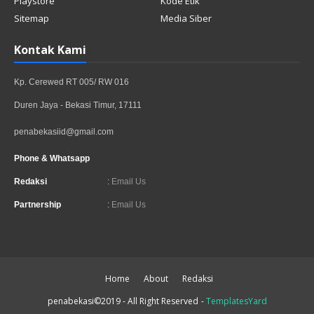
Playstore
Kode Etik
Sitemap
Media Siber
Kontak Kami
Kp. Cerewed RT 005/ RW 016
Duren Jaya - Bekasi Timur, 17111
penabekasiid@gmail.com
Phone & Whatsapp
Redaksi
:
Email Us
Partnership
:
Email Us
Home
About
Redaksi
penabekasi©2019 - All Right Reserved
-
TemplatesYard