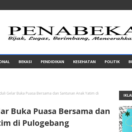
IONAL
BEKASI
PENDIDIKAN
KESEHATAN
POLITIK
B
uli Gelar Buka Puasa Bersama dan Santunan Anak Yatim di
IKL
lar Buka Puasa Bersama dan
im di Pulogebang