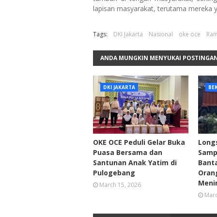
lapisan masyarakat, terutama mereka
Tags:
DKI Jakarta
Nasional
oke oce
Ra
ANDA MUNGKIN MENYUKAI POSTINGAN
DKI JAKARTA
BEK
OKE OCE Peduli Gelar Buka
Long
Puasa Bersama dan
Samp
Santunan Anak Yatim di
Bant
Pulogebang
Oran
Meni
March 15, 2026
Marc