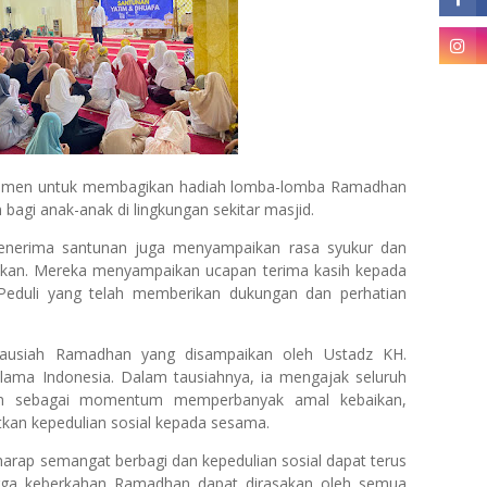
di momen untuk membagikan hadiah lomba-lomba Ramadhan
bagi anak-anak di lingkungan sekitar masjid.
enerima santunan juga menyampaikan rasa syukur dan
erikan. Mereka menyampaikan ucapan terima kasih kepada
duli yang telah memberikan dukungan dan perhatian
tausiah Ramadhan yang disampaikan oleh Ustadz KH.
Ulama Indonesia. Dalam tausiahnya, ia mengajak seluruh
n sebagai momentum memperbanyak amal kebaikan,
an kepedulian sosial kepada sesama.
rharap semangat berbagi dan kepedulian sosial dapat terus
gga keberkahan Ramadhan dapat dirasakan oleh semua