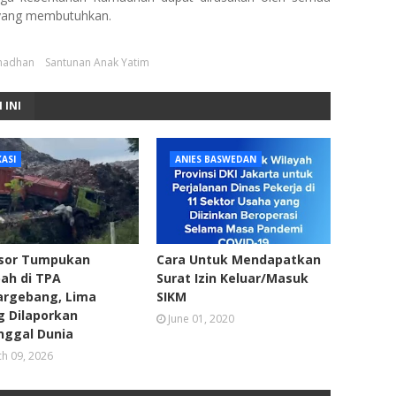
 yang membutuhkan.
madhan
Santunan Anak Yatim
 INI
ASI
ANIES BASWEDAN
sor Tumpukan
Cara Untuk Mendapatkan
ah di TPA
Surat Izin Keluar/Masuk
argebang, Lima
SIKM
g Dilaporkan
June 01, 2020
nggal Dunia
h 09, 2026