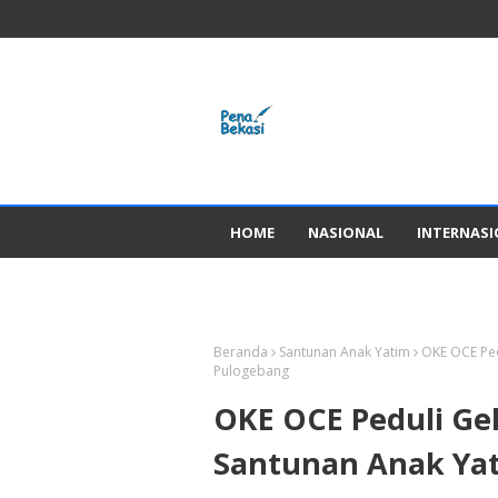
HOME
NASIONAL
INTERNAS
GADGED
Beranda
Santunan Anak Yatim
OKE OCE Ped
Pulogebang
OKE OCE Peduli Ge
Santunan Anak Yat