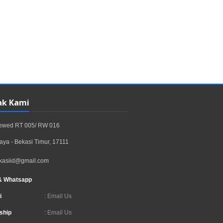
ak Kami
rewed RT 005/ RW 016
aya - Bekasi Timur, 17111
kasiid@gmail.com
& Whatsapp
i
:
Email Us
ship
:
Email Us