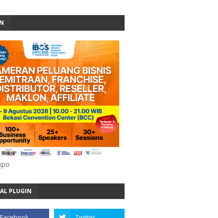
AN
xpo
AL PLUGIN