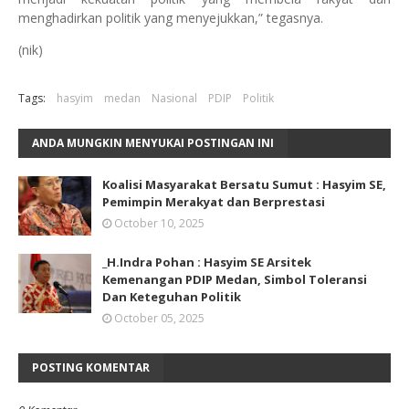
menghadirkan politik yang menyejukkan,” tegasnya.
(nik)
Tags:
hasyim
medan
Nasional
PDIP
Politik
ANDA MUNGKIN MENYUKAI POSTINGAN INI
Koalisi Masyarakat Bersatu Sumut : Hasyim SE,
Pemimpin Merakyat dan Berprestasi
October 10, 2025
_H.Indra Pohan : Hasyim SE Arsitek
Kemenangan PDIP Medan, Simbol Toleransi
Dan Keteguhan Politik
October 05, 2025
POSTING KOMENTAR