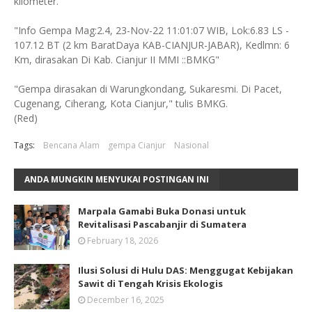
kilometer.
"Info Gempa Mag:2.4, 23-Nov-22 11:01:07 WIB, Lok:6.83 LS -
107.12 BT (2 km BaratDaya KAB-CIANJUR-JABAR), Kedlmn: 6
Km, dirasakan Di Kab. Cianjur II MMI ::BMKG"
"Gempa dirasakan di Warungkondang, Sukaresmi. Di Pacet,
Cugenang, Ciherang, Kota Cianjur," tulis BMKG.
(Red)
Tags:
Bencana Alam
gempa Cianjur
Nasional
ANDA MUNGKIN MENYUKAI POSTINGAN INI
Marpala Gamabi Buka Donasi untuk
Revitalisasi Pascabanjir di Sumatera
February 18, 2026
Ilusi Solusi di Hulu DAS: Menggugat Kebijakan
Sawit di Tengah Krisis Ekologis
December 16, 2025