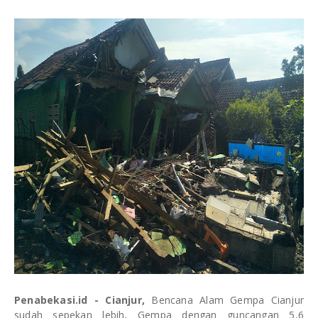
Penabekasi.id
-
Cianjur
,
Bencana Alam Gempa Cianjur
sudah sepekan lebih, Gempa dengan guncangan 5,6