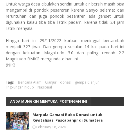
Untuk warga desa cibulakan sendiri untuk air bersih masih bisa
mengambil di pondok pesantren karena Sanyo selamat dari
reruntuhan dan juga pondok pesantren ada genset untuk
digunakan kalau tiba tiba listrik padam. karena tidak 24 jam
listrik menyala.
Hingga hari ini 29/11/2022 korban meninggal bertambah
menjadi 327 jiwa. Dan gempa susulan 14 kali pada hari ini
dengan kekuatan Magnitudo 3.0 dan paling rendah 2.2
Magnitudo BMKG mengupdate hari ini.
(NIK)
Tags:
Bencana Alam
Cianjur
donasi
gempa Cianjur
lingkungan hidup
Nasional
ANDA MUNGKIN MENYUKAI POSTINGAN INI
Marpala Gamabi Buka Donasi untuk
Revitalisasi Pascabanjir di Sumatera
February 18, 2026