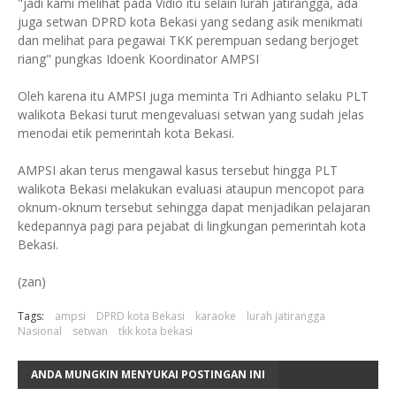
"jadi kami melihat pada Vidio itu selain lurah jatirangga, ada
juga setwan DPRD kota Bekasi yang sedang asik menikmati
dan melihat para pegawai TKK perempuan sedang berjoget
riang" pungkas Idoenk Koordinator AMPSI
Oleh karena itu AMPSI juga meminta Tri Adhianto selaku PLT
walikota Bekasi turut mengevaluasi setwan yang sudah jelas
menodai etik pemerintah kota Bekasi.
AMPSI akan terus mengawal kasus tersebut hingga PLT
walikota Bekasi melakukan evaluasi ataupun mencopot para
oknum-oknum tersebut sehingga dapat menjadikan pelajaran
kedepannya pagi para pejabat di lingkungan pemerintah kota
Bekasi.
(zan)
Tags:
ampsi
DPRD kota Bekasi
karaoke
lurah jatirangga
Nasional
setwan
tkk kota bekasi
ANDA MUNGKIN MENYUKAI POSTINGAN INI