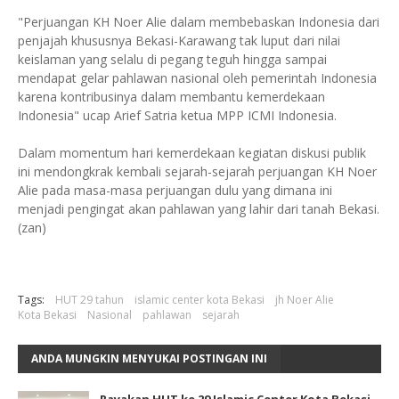
"Perjuangan KH Noer Alie dalam membebaskan Indonesia dari
penjajah khususnya Bekasi-Karawang tak luput dari nilai
keislaman yang selalu di pegang teguh hingga sampai
mendapat gelar pahlawan nasional oleh pemerintah Indonesia
karena kontribusinya dalam membantu kemerdekaan
Indonesia" ucap Arief Satria ketua MPP ICMI Indonesia.
Dalam momentum hari kemerdekaan kegiatan diskusi publik
ini mendongkrak kembali sejarah-sejarah perjuangan KH Noer
Alie pada masa-masa perjuangan dulu yang dimana ini
menjadi pengingat akan pahlawan yang lahir dari tanah Bekasi.
(zan)
Tags:
HUT 29 tahun
islamic center kota Bekasi
jh Noer Alie
Kota Bekasi
Nasional
pahlawan
sejarah
ANDA MUNGKIN MENYUKAI POSTINGAN INI