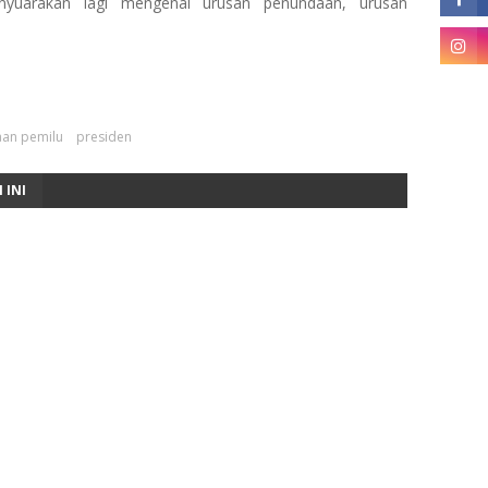
yuarakan lagi mengenai urusan penundaan, urusan
an pemilu
presiden
 INI