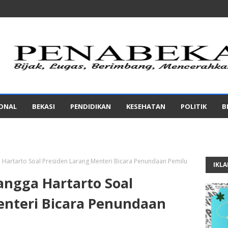
IONAL
BEKASI
PENDIDIKAN
KESEHATAN
POLITIK
B
a Hartarto Soal Presiden Larang Menteri Bicara Penundaan Pemilu
IKL
angga Hartarto Soal
enteri Bicara Penundaan