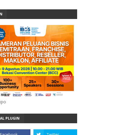
AN
xpo
AL PLUGIN