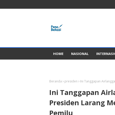
HOME
NASIONAL
INTERNAS
GADGED
Beranda
presiden
Ini Tanggapan Airlangg
Ini Tanggapan Airl
Presiden Larang M
Pemilu