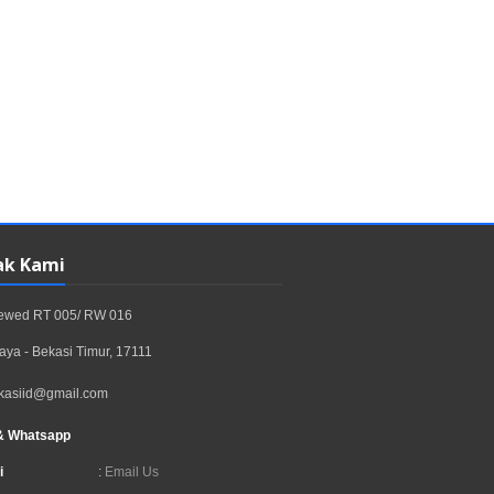
ak Kami
rewed RT 005/ RW 016
aya - Bekasi Timur, 17111
kasiid@gmail.com
& Whatsapp
i
:
Email Us