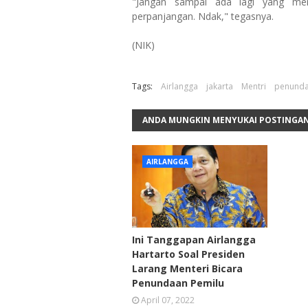
"Jangan sampai ada lagi yang men
perpanjangan. Ndak," tegasnya.
(NIK)
Tags:
Airlangga
jakarta
Mentri
penunda
ANDA MUNGKIN MENYUKAI POSTINGAN
AIRLANGGA
Ini Tanggapan Airlangga
Hartarto Soal Presiden
Larang Menteri Bicara
Penundaan Pemilu
April 07, 2022