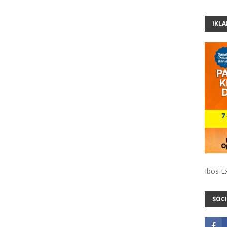
IKL
Ibos E
SOCI