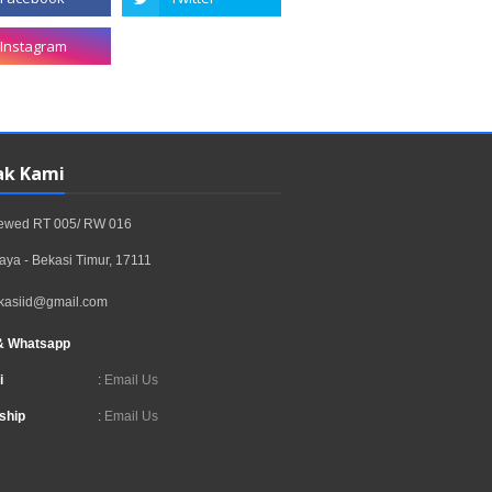
ak Kami
rewed RT 005/ RW 016
aya - Bekasi Timur, 17111
kasiid@gmail.com
& Whatsapp
i
:
Email Us
ship
:
Email Us