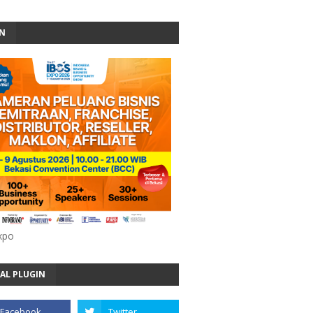
AN
xpo
AL PLUGIN