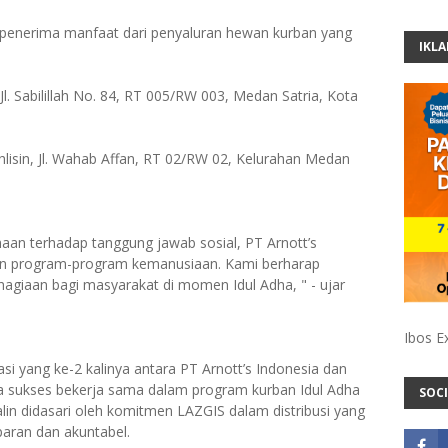
 penerima manfaat dari penyaluran hewan kurban yang
IKL
 Jl. Sabilillah No. 84, RT 005/RW 003, Medan Satria, Kota
hlisin, Jl. Wahab Affan, RT 02/RW 02, Kelurahan Medan
aan terhadap tanggung jawab sosial, PT Arnott’s
an program-program kemanusiaan. Kami berharap
hagiaan bagi masyarakat di momen Idul Adha, " - ujar
Ibos E
si yang ke-2 kalinya antara PT Arnott’s Indonesia dan
ga sukses bekerja sama dalam program kurban Idul Adha
SOCI
alin didasari oleh komitmen LAZGIS dalam distribusi yang
paran dan akuntabel.