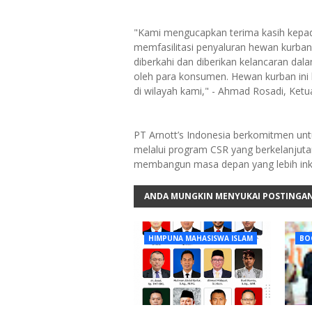
"Kami mengucapkan terima kasih kepada
memfasilitasi penyaluran hewan kurban
diberkahi dan diberikan kelancaran da
oleh para konsumen. Hewan kurban ini k
di wilayah kami," - Ahmad Rosadi, Ketu
PT Arnott’s Indonesia berkomitmen un
melalui program CSR yang berkelanjuta
membangun masa depan yang lebih inklu
ANDA MUNGKIN MENYUKAI POSTINGAN
HIMPUNA MAHASISWA ISLAM
BO