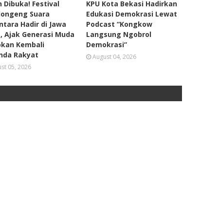
 Dibuka! Festival
KPU Kota Bekasi Hadirkan
ongeng Suara
Edukasi Demokrasi Lewat
tara Hadir di Jawa
Podcast “Kongkow
, Ajak Generasi Muda
Langsung Ngobrol
pkan Kembali
Demokrasi”
nda Rakyat
August 04, 2026
st 05, 2026