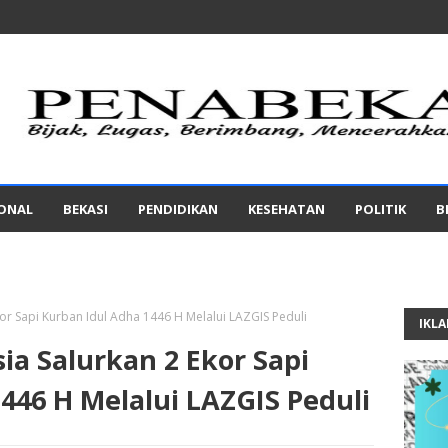
IONAL
BEKASI
PENDIDIKAN
KESEHATAN
POLITIK
B
kor Sapi Kurban Idul Adha 1446 H Melalui LAZGIS Peduli
IKL
ia Salurkan 2 Ekor Sapi
446 H Melalui LAZGIS Peduli