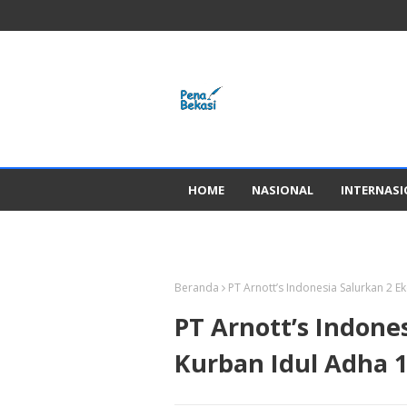
HOME
NASIONAL
INTERNAS
GADGED
Beranda
PT Arnott’s Indonesia Salurkan 2 E
PT Arnott’s Indones
Kurban Idul Adha 1