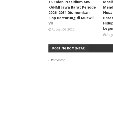
16 Calon Presidium MW
Masih
KAHMI Jawa Barat Periode
Mend
2026–2031 Diumumkan,
Nusan
Siap Bertarung di Muswil
Barat
VII
Hidu
Lege
August 06, 2026
Augu
POSTING KOMENTAR
0 Komentar