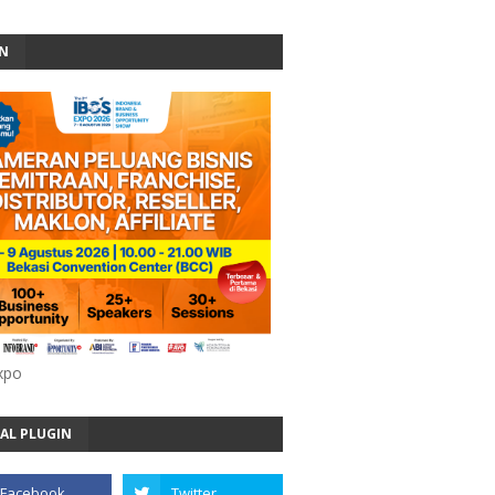
AN
xpo
AL PLUGIN