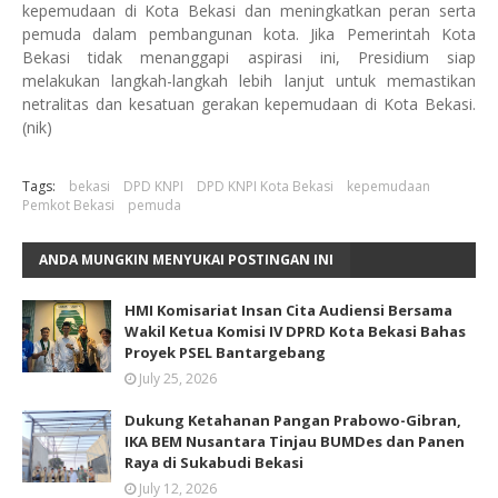
kepemudaan di Kota Bekasi dan meningkatkan peran serta
pemuda dalam pembangunan kota. Jika Pemerintah Kota
Bekasi tidak menanggapi aspirasi ini, Presidium siap
melakukan langkah-langkah lebih lanjut untuk memastikan
netralitas dan kesatuan gerakan kepemudaan di Kota Bekasi.
(nik)
Tags:
bekasi
DPD KNPI
DPD KNPI Kota Bekasi
kepemudaan
Pemkot Bekasi
pemuda
ANDA MUNGKIN MENYUKAI POSTINGAN INI
HMI Komisariat Insan Cita Audiensi Bersama
Wakil Ketua Komisi IV DPRD Kota Bekasi Bahas
Proyek PSEL Bantargebang
July 25, 2026
Dukung Ketahanan Pangan Prabowo-Gibran,
IKA BEM Nusantara Tinjau BUMDes dan Panen
Raya di Sukabudi Bekasi
July 12, 2026