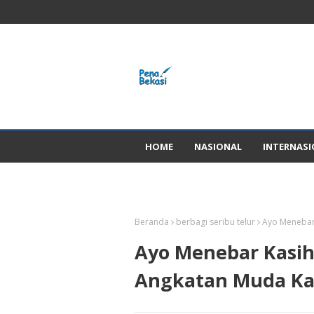
HOME
NASIONAL
INTERNAS
GADGED
Beranda
berbagi seribu telur
Ayo Menebar
Ayo Menebar Kasih
Angkatan Muda Ka'