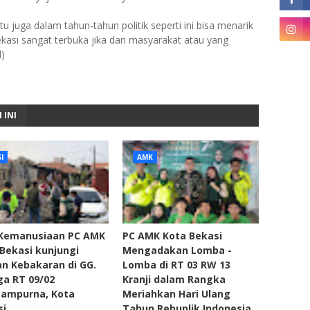
 juga dalam tahun-tahun politik seperti ini bisa menarik
kasi sangat terbuka jika dari masyarakat atau yang
d)
 INI
I
AMK
 Kemanusiaan PC AMK
PC AMK Kota Bekasi
Bekasi kunjungi
Mengadakan Lomba -
n Kebakaran di GG.
Lomba di RT 03 RW 13
a RT 09/02
Kranji dalam Rangka
sampurna, Kota
Meriahkan Hari Ulang
si
Tahun Rebuplik Indonesia