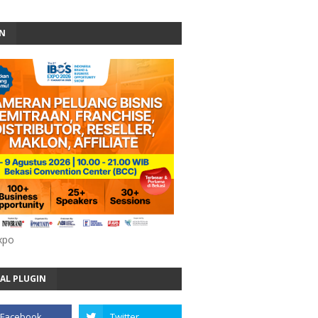
AN
xpo
AL PLUGIN