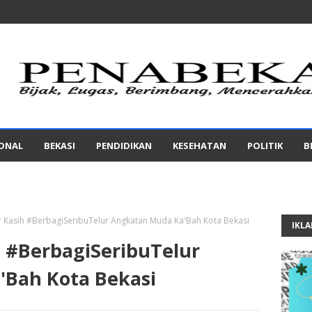
IONAL
BEKASI
PENDIDIKAN
KESEHATAN
POLITIK
B
 Kasih #BerbagiSeribuTelur Angkatan Muda Ka'Bah Kota Bekasi
IKL
 #BerbagiSeribuTelur
Bah Kota Bekasi