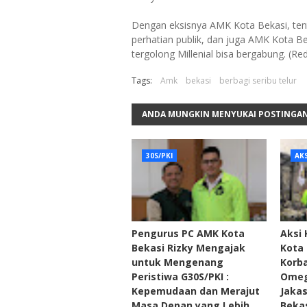
Dengan eksisnya AMK Kota Bekasi, tentu
perhatian publik, dan juga AMK Kota Be
tergolong Millenial bisa bergabung. (Re
Tags:
Amk
bekasi
berbagi seribu telur
ANDA MUNGKIN MENYUKAI POSTINGAN
30S/PKI
AKS
Pengurus PC AMK Kota
Aksi
Bekasi Rizky Mengajak
Kota 
untuk Mengenang
Korba
Peristiwa G30S/PKI :
Omeg
Kepemudaan dan Merajut
Jaka
Masa Depan yang Lebih
Beka