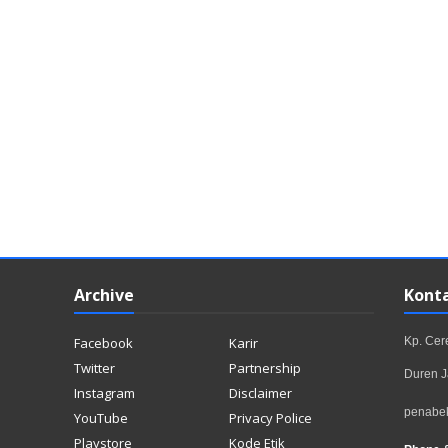
Archive
Kont
Facebook
Karir
Kp. Ce
Twitter
Partnership
Duren J
Instagram
Disclaimer
penabe
YouTube
Privacy Police
Playstore
Kode Etik