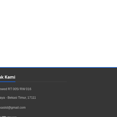
ak Kami
rewed RT 005/ RW 016
aya - Bekasi Timur, 17111
kasiid@gmail.com