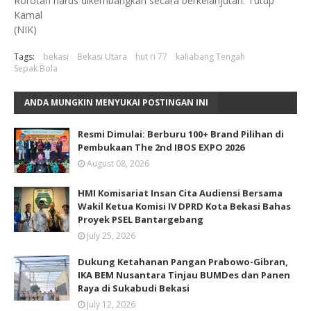
Rorotan harus dikembangkan secara berkelanjutan. Tutup
Kamal
(NIK)
Tags:
bekasi
Bekasi Utara
hut ri 77
kaliabang Tengah
Sepak Bola
ANDA MUNGKIN MENYUKAI POSTINGAN INI
Resmi Dimulai: Berburu 100+ Brand Pilihan di
Pembukaan The 2nd IBOS EXPO 2026
August 08, 2026
HMI Komisariat Insan Cita Audiensi Bersama
Wakil Ketua Komisi IV DPRD Kota Bekasi Bahas
Proyek PSEL Bantargebang
July 25, 2026
Dukung Ketahanan Pangan Prabowo-Gibran,
IKA BEM Nusantara Tinjau BUMDes dan Panen
Raya di Sukabudi Bekasi
July 12, 2026