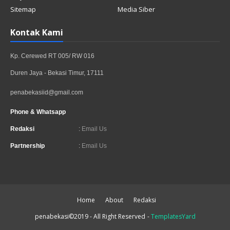
Sitemap
Media Siber
Kontak Kami
Kp. Cerewed RT 005/ RW 016
Duren Jaya - Bekasi Timur, 17111
penabekasiid@gmail.com
Phone & Whatsapp
Redaksi
:
Email Us
Partnership
:
Email Us
Home
About
Redaksi
penabekasi©2019 - All Right Reserved
-
TemplatesYard