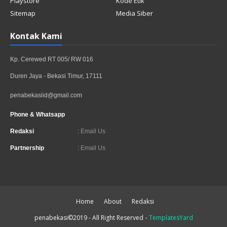
Playstore
Kode Etik
Sitemap
Media Siber
Kontak Kami
Kp. Cerewed RT 005/ RW 016
Duren Jaya - Bekasi Timur, 17111
penabekasiid@gmail.com
Phone & Whatsapp
Redaksi
:
Email Us
Partnership
:
Email Us
Home
About
Redaksi
penabekasi©2019 - All Right Reserved
-
TemplatesYard