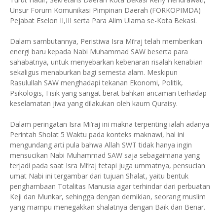
Unsur Forum Komunikasi Pimpinan Daerah (FORKOPIMDA)
Pejabat Eselon II,III serta Para Alim Ulama se-Kota Bekasi.
Dalam sambutannya, Peristiwa Isra Mi’raj telah memberikan
energi baru kepada Nabi Muhammad SAW beserta para
sahabatnya, untuk menyebarkan kebenaran risalah kenabian
sekaligus menaburkan bagi semesta alam. Meskipun
Rasulullah SAW menghadapi tekanan Ekonomi, Politik,
Psikologis, Fisik yang sangat berat bahkan ancaman terhadap
keselamatan jiwa yang dilakukan oleh kaum Quraisy.
Dalam peringatan Isra Mi’raj ini makna terpenting ialah adanya
Perintah Sholat 5 Waktu pada konteks maknawi, hal ini
mengundang arti pula bahwa Allah SWT tidak hanya ingin
mensucikan Nabi Muhammad SAW saja sebagaimana yang
terjadi pada saat Isra Mi’raj tetapi juga ummatnya, pensucian
umat Nabi ini tergambar dari tujuan Shalat, yaitu bentuk
penghambaan Totalitas Manusia agar terhindar dari perbuatan
Keji dan Munkar, sehingga dengan demikian, seorang muslim
yang mampu menegakkan shalatnya dengan Baik dan Benar.