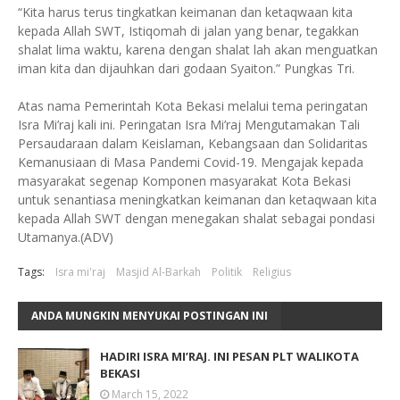
“Kita harus terus tingkatkan keimanan dan ketaqwaan kita
kepada Allah SWT, Istiqomah di jalan yang benar, tegakkan
shalat lima waktu, karena dengan shalat lah akan menguatkan
iman kita dan dijauhkan dari godaan Syaiton.” Pungkas Tri.
Atas nama Pemerintah Kota Bekasi melalui tema peringatan
Isra Mi’raj kali ini. Peringatan Isra Mi’raj Mengutamakan Tali
Persaudaraan dalam Keislaman, Kebangsaan dan Solidaritas
Kemanusiaan di Masa Pandemi Covid-19. Mengajak kepada
masyarakat segenap Komponen masyarakat Kota Bekasi
untuk senantiasa meningkatkan keimanan dan ketaqwaan kita
kepada Allah SWT dengan menegakan shalat sebagai pondasi
Utamanya.(ADV)
Tags:
Isra mi'raj
Masjid Al-Barkah
Politik
Religius
ANDA MUNGKIN MENYUKAI POSTINGAN INI
HADIRI ISRA MI’RAJ. INI PESAN PLT WALIKOTA
BEKASI
March 15, 2022