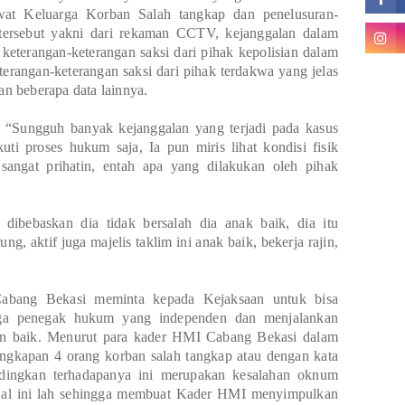
at Keluarga Korban Salah tangkap dan penelusuran-
i tersebut yakni dari rekaman CCTV, kejanggalan dalam
keterangan-keterangan saksi dari pihak kepolisian dalam
terangan-keterangan saksi dari pihak terdakwa yang jelas
an beberapa data lainnya.
 “Sungguh banyak kejanggalan yang terjadi pada kasus
ikuti proses hukum saja,
Ia pun miris lihat kondisi fisik
sangat prihatin, entah apa yang dilakukan oleh pihak
dibebaskan dia tidak bersalah dia anak baik, dia itu
g, aktif juga majelis taklim ini anak baik, bekerja rajin,
Cabang Bekasi meminta kepada Kejaksaan untuk bisa
baga penegak hukum yang independen dan menjalankan
an baik. Menurut para kader HMI Cabang Bekasi dalam
ngkapan 4 orang korban salah tangkap atau dengan kata
udingkan terhadapanya ini merupakan kesalahan oknum
 Hal ini lah sehingga membuat Kader HMI menyimpulkan