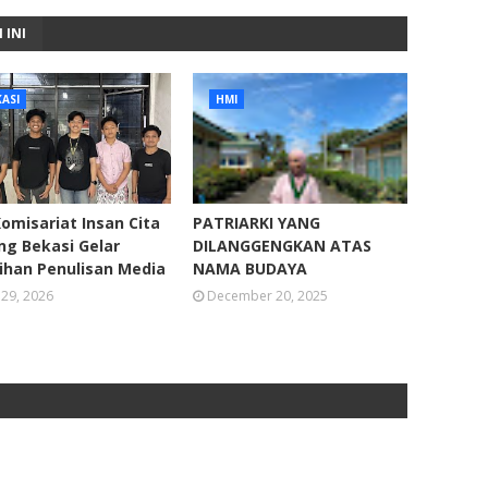
 INI
ASI
HMI
omisariat Insan Cita
PATRIARKI YANG
g Bekasi Gelar
DILANGGENGKAN ATAS
ihan Penulisan Media
NAMA BUDAYA
 29, 2026
December 20, 2025