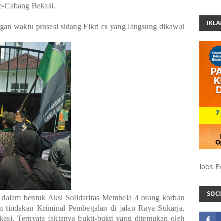
e-Cabang Bekasi.
IKL
ngan waktu prosesi sidang Fikri cs yang langsung dikawal
Ibos E
SOCI
 dalam bentuk Aksi Solidaritas Membela 4 orang korban
n tindakan Kriminal Pembegalan di jalan Raya Sukarja,
si. Ternyata faktanya bukti-bukti yang ditemukan oleh