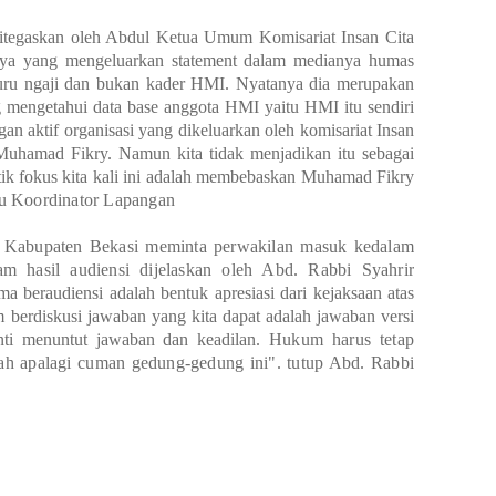
itegaskan oleh Abdul Ketua Umum Komisariat Insan Cita
ya yang mengeluarkan statement dalam medianya humas
ru ngaji dan bukan kader HMI. Nyatanya dia merupakan
mengetahui data base anggota HMI yaitu HMI itu sendiri
gan aktif organisasi yang dikeluarkan oleh komisariat Insan
Muhamad Fikry. Namun kita tidak menjadikan itu sebagai
titik fokus kita kali ini adalah membebaskan Muhamad Fikry
ku
Koordinator Lapangan
ri Kabupaten Bekasi meminta perwakilan masuk kedalam
m hasil audiensi dijelaskan oleh Abd. Rabbi Syahrir
ima beraudiensi adalah bentuk apresiasi dari kejaksaan atas
m berdiskusi jawaban yang kita dapat adalah jawaban versi
enti menuntut jawaban dan keadilan.
Hukum harus tetap
ah apalagi cuman gedung-gedung ini". tutup Abd. Rabbi