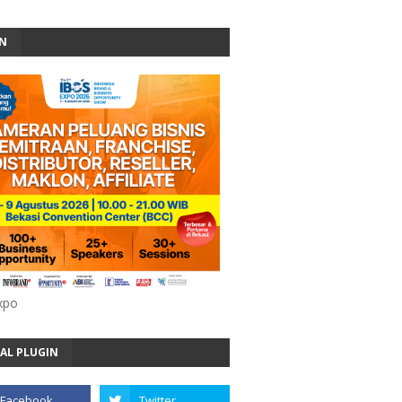
AN
xpo
AL PLUGIN