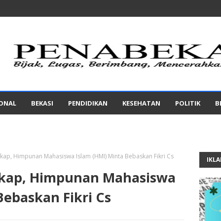
IONAL
BEKASI
PENDIDIKAN
KESEHATAN
POLITIK
B
kap, Himpunan Mahasiswa Islam (HMI) Minta Bebaskan Fikri Cs
IKL
gkap, Himpunan Mahasiswa
Bebaskan Fikri Cs