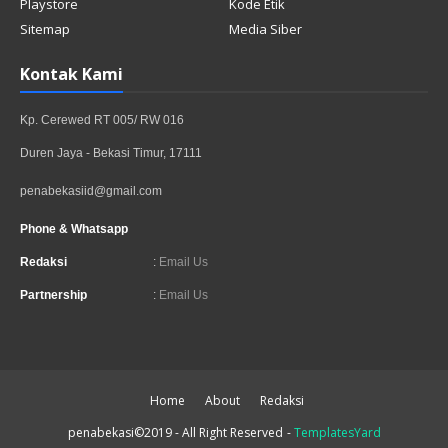
Playstore
Kode Etik
Sitemap
Media Siber
Kontak Kami
Kp. Cerewed RT 005/ RW 016
Duren Jaya - Bekasi Timur, 17111
penabekasiid@gmail.com
Phone & Whatsapp
Redaksi
:
Email Us
Partnership
:
Email Us
Home
About
Redaksi
penabekasi©2019 - All Right Reserved
-
TemplatesYard