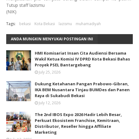
Tutup staff lazismu
(NIK)
Tags:
bekasi
Kota Bekasi
lazismu
muhamadiyah
ANDA MUNGKIN MENYUKAI POSTINGAN INI
HMI Komisariat Insan Cita Audiensi Bersama
Wakil Ketua Komisi IV DPRD Kota Bekasi Bahas
Proyek PSEL Bantargebang
July 25, 2026
Dukung Ketahanan Pangan Prabowo-Gibran,
IKA BEM Nusantara Tinjau BUMDes dan Panen
Raya di Sukabudi Bekasi
July 12, 2026
The 2nd IBOS Expo 2026 Hadir Lebih Besar,
Perkuat Ekosistem Franchise, Kemitraan,
Distributor, Reseller hingga Affiliate
Marketing