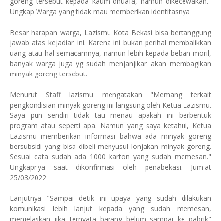
goreng tersebut kepada kaum dhuafa, namun dikecewakan."
Ungkap Warga yang tidak mau memberikan identitasnya
Besar harapan warga, Lazismu Kota Bekasi bisa bertanggung
jawab atas kejadian ini. Karena ini bukan perihal membalikkan
uang atau hal semacamnya, namun lebih kepada beban moril,
banyak warga juga yg sudah menjanjikan akan membagikan
minyak goreng tersebut.
Menurut Staff lazismu mengatakan "Memang terkait
pengkondisian minyak goreng ini langsung oleh Ketua Lazismu.
Saya pun sendiri tidak tau menau apakah ini berbentuk
program atau seperti apa. Namun yang saya ketahui, Ketua
Lazismu memberikan informasi bahwa ada minyak goreng
bersubsidi yang bisa dibeli menyusul lonjakan minyak goreng.
Sesuai data sudah ada 1000 karton yang sudah memesan."
Ungkapnya saat dikonfirmasi oleh penabekasi. Jum'at
25/03/2022
Lanjutnya "Sampai detik ini upaya yang sudah dilakukan
komunikasi lebih lanjut kepada yang sudah memesan,
menjelaskan jika ternyata barang belum sampai ke pabrik"