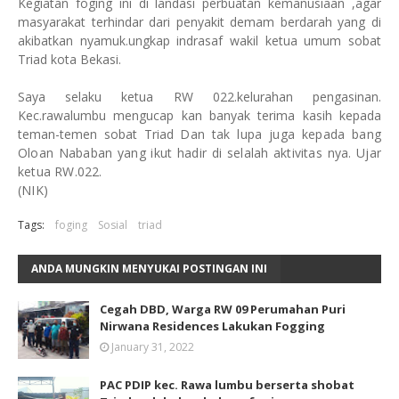
Kegiatan foging ini di landasi perbuatan kemanusiaan ,agar
masyarakat terhindar dari penyakit demam berdarah yang di
akibatkan nyamuk.ungkap indrasaf wakil ketua umum sobat
Triad kota Bekasi.
Saya selaku ketua RW 022.kelurahan pengasinan.
Kec.rawalumbu mengucap kan banyak terima kasih kepada
teman-temen sobat Triad
Dan tak lupa juga kepada bang
Oloan Nababan yang ikut hadir di selalah aktivitas nya. Ujar
ketua RW.022.
(NIK)
Tags:
foging
Sosial
triad
ANDA MUNGKIN MENYUKAI POSTINGAN INI
Cegah DBD, Warga RW 09 Perumahan Puri
Nirwana Residences Lakukan Fogging
January 31, 2022
PAC PDIP kec. Rawa lumbu berserta shobat