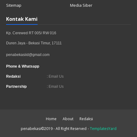
Sitemap
Media Siber
Kontak Kami
Kp. Cerewed RT 005/ RW 016
Duren Jaya - Bekasi Timur, 17111
penabekasiid@gmail.com
Phone & Whatsapp
Redaksi
:
Email Us
Partnership
:
Email Us
Home
About
Redaksi
penabekasi©2019 - All Right Reserved
-
TemplatesYard