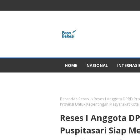
HOME
NASIONAL
INTERNAS
GADGED
Beranda
Reses I
Reses I Anggota DPRD Pro
Provinsi Untuk Kepentingan Masyarakat Kota
Reses I Anggota DP
Puspitasari Siap 