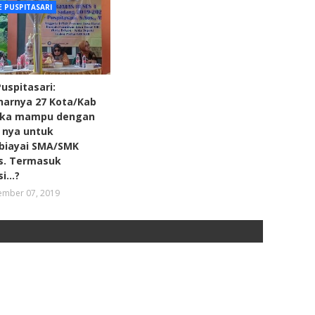
E PUSPITASARI
uspitasari:
narnya 27 Kota/Kab
ka mampu dengan
 nya untuk
iayai SMA/SMK
is. Termasuk
i...?
mber 07, 2019