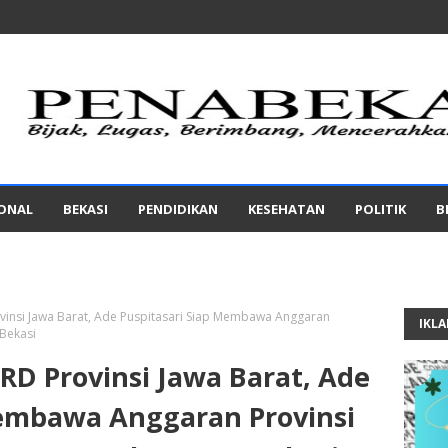
IONAL
BEKASI
PENDIDIKAN
KESEHATAN
POLITIK
B
vinsi Jawa Barat, Ade Puspitasari Siap Membawa Anggaran
IKL
 Bekasi
RD Provinsi Jawa Barat, Ade
Membawa Anggaran Provinsi