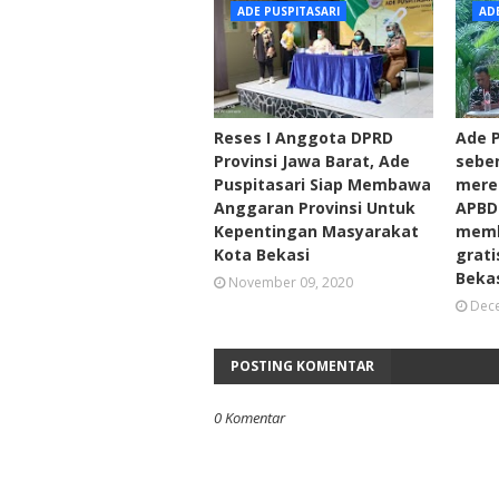
ADE PUSPITASARI
AD
Reses I Anggota DPRD
Ade P
Provinsi Jawa Barat, Ade
sebe
Puspitasari Siap Membawa
mere
Anggaran Provinsi Untuk
APBD
Kepentingan Masyarakat
memb
Kota Bekasi
grat
Bekas
November 09, 2020
Dece
POSTING KOMENTAR
0 Komentar