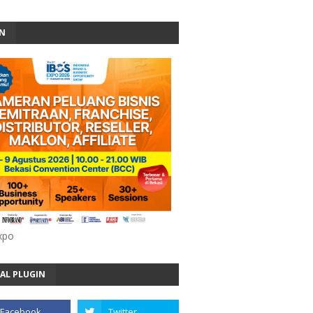
AN
xpo
AL PLUGIN