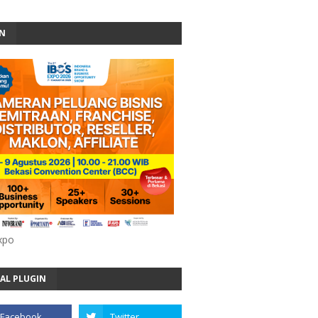
AN
xpo
AL PLUGIN