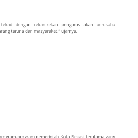
tekad dengan rekan-rekan pengurus akan berusaha
ang taruna dan masyarakat,” ujarnya.
 program-program pemerintah Kota Bekasi terutama yang