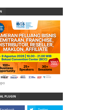
AN
xpo
AL PLUGIN