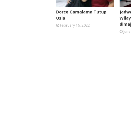
Dorce Gamalama Tutup
Jadwa
Usia
Wilay
dima
February 16, 2022
June