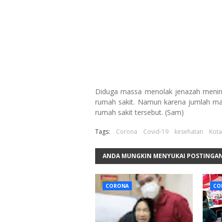
Diduga massa menolak jenazah mening
rumah sakit. Namun karena jumlah mas
rumah sakit tersebut. (Sam)
Tags:
Corona
Covid-19
kesehatan
Kota
ANDA MUNGKIN MENYUKAI POSTINGAN
CORONA
CO