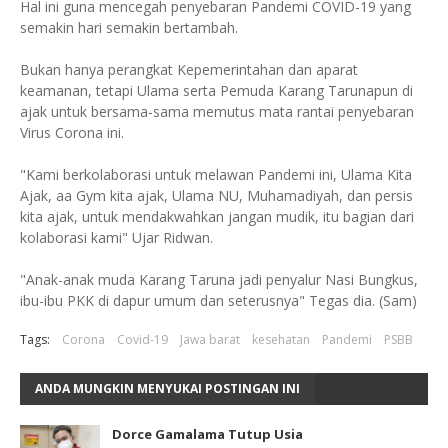
Hal ini guna mencegah penyebaran Pandemi COVID-19 yang
semakin hari semakin bertambah.
Bukan hanya perangkat Kepemerintahan dan aparat
keamanan, tetapi Ulama serta Pemuda Karang Tarunapun di
ajak untuk bersama-sama memutus mata rantai penyebaran
Virus Corona ini.
"Kami berkolaborasi untuk melawan Pandemi ini, Ulama Kita
Ajak, aa Gym kita ajak, Ulama NU, Muhamadiyah, dan persis
kita ajak, untuk mendakwahkan jangan mudik, itu bagian dari
kolaborasi kami" Ujar Ridwan.
"Anak-anak muda Karang Taruna jadi penyalur Nasi Bungkus,
ibu-ibu PKK di dapur umum dan seterusnya" Tegas dia. (Sam)
Tags:
Corona
Covid-19
Jawa barat
kesehatan
Pandemi
PSBB
ANDA MUNGKIN MENYUKAI POSTINGAN INI
Dorce Gamalama Tutup Usia