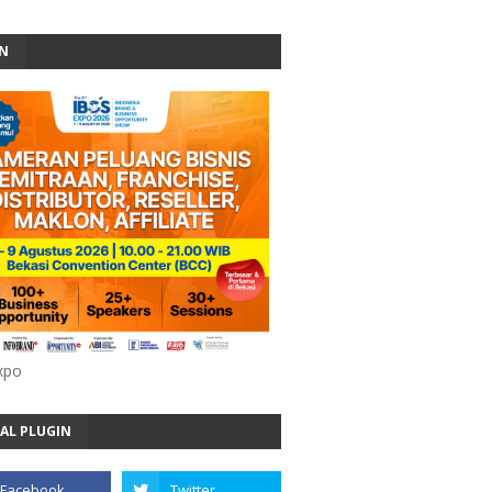
AN
xpo
AL PLUGIN