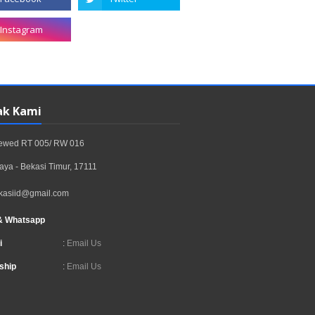
ak Kami
rewed RT 005/ RW 016
aya - Bekasi Timur, 17111
kasiid@gmail.com
& Whatsapp
i
:
Email Us
ship
:
Email Us