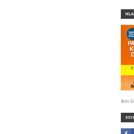
IKL
Ibos E
SOCI